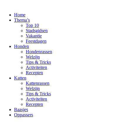
Ga
naar
Home
de
Thema’s
inhoud
Top 10
Stadsgidsen
Vakantie
Feestdagen
Honden
Hondenrassen
Welzijn
Tips & Tricks
Activiteiten
Recepten
Katten
Kattenrassen
Welzijn
Tips & Tricks
Activiteiten
Recepten
Baasjes
Oppassers