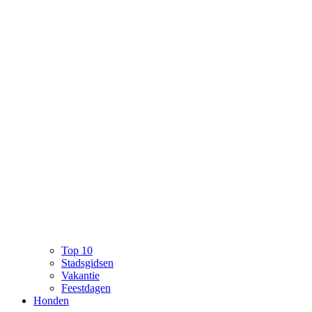
Top 10
Stadsgidsen
Vakantie
Feestdagen
Honden