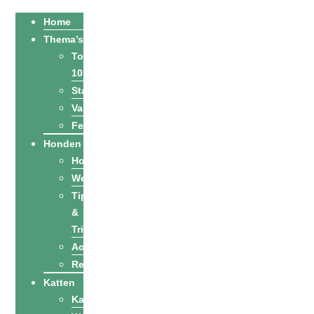
Home
Thema’s
Top
10
Stadsgidsen
Vakantie
Feestdagen
Honden
Hondenrassen
Welzijn
Tips
&
Tricks
Activiteiten
Recepten
Katten
Kattenrassen