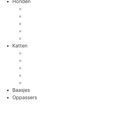
Honden
Hondenrassen
Welzijn
Tips & Tricks
Activiteiten
Recepten
Katten
Kattenrassen
Welzijn
Tips & Tricks
Activiteiten
Recepten
Baasjes
Oppassers