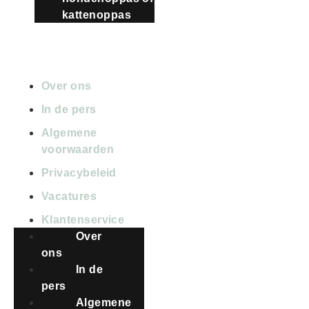
kattenoppas
OVER PETBNB
Over ons
In de pers
Algemene
voorwaarden
Privacybeleid
Vacatures
Klantenservice
Over
ons
In de
pers
Algemene