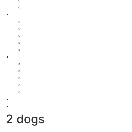
Feestdagen
Honden
Hondenrassen
Welzijn
Tips & Tricks
Activiteiten
Recepten
Katten
Kattenrassen
Welzijn
Tips & Tricks
Activiteiten
Recepten
Baasjes
Oppassers
2 dogs