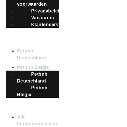
voorwaarden
Privacybeleid
Vacatures
Klantenservice
LANDEN
Petbnb
Deutschland
Petbnb België
Petbnb
Deutschland
Petbnb
België
Alle
hondenoppassers