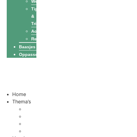
Welzijn
Tips
&
Tricks
Activiteiten
Recepten
Baasjes
Oppassers
Een oppas
vinden
Word oppas
Home
Thema’s
Top 10
Stadsgidsen
Vakantie
Feestdagen