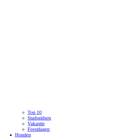
Top 10
Stadsgidsen
Vakantie
Feestdagen
Honden