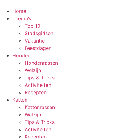
Ga
naar
Home
de
Thema’s
inhoud
Top 10
Stadsgidsen
Vakantie
Feestdagen
Honden
Hondenrassen
Welzijn
Tips & Tricks
Activiteiten
Recepten
Katten
Kattenrassen
Welzijn
Tips & Tricks
Activiteiten
Recepten