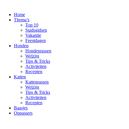
Ga
naar
Home
de
Thema’s
inhoud
Top 10
Stadsgidsen
Vakantie
Feestdagen
Honden
Hondenrassen
Welzijn
Tips & Tricks
Activiteiten
Recepten
Katten
Kattenrassen
Welzijn
Tips & Tricks
Activiteiten
Recepten
Baasjes
Oppassers