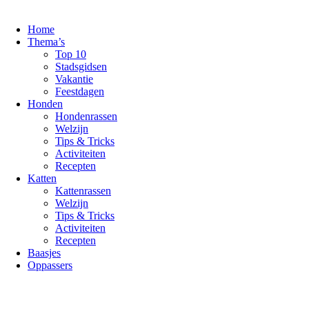
Ga
naar
Home
de
Thema’s
inhoud
Top 10
Stadsgidsen
Vakantie
Feestdagen
Honden
Hondenrassen
Welzijn
Tips & Tricks
Activiteiten
Recepten
Katten
Kattenrassen
Welzijn
Tips & Tricks
Activiteiten
Recepten
Baasjes
Oppassers