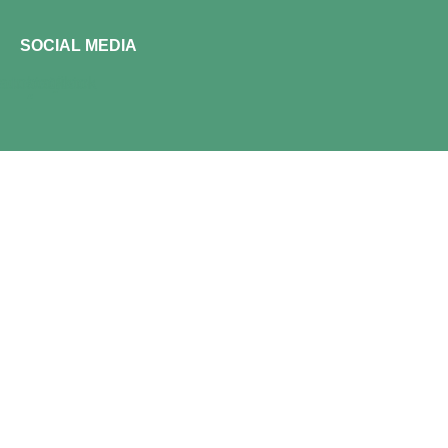
SOCIAL MEDIA
acebook-
Instagram
Tiktok
f