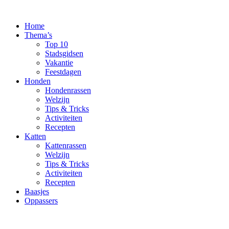
Ga
naar
Home
de
Thema’s
inhoud
Top 10
Stadsgidsen
Vakantie
Feestdagen
Honden
Hondenrassen
Welzijn
Tips & Tricks
Activiteiten
Recepten
Katten
Kattenrassen
Welzijn
Tips & Tricks
Activiteiten
Recepten
Baasjes
Oppassers