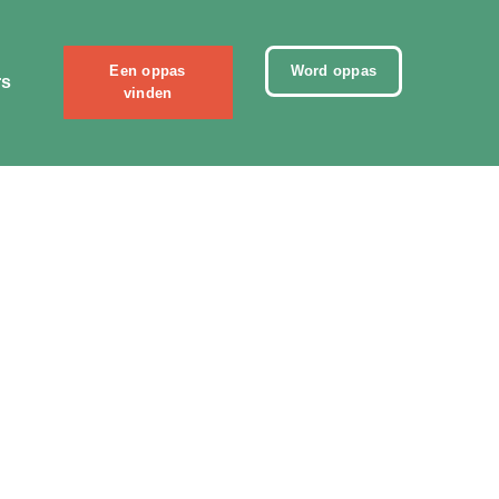
Een oppas
Word oppas
rs
vinden