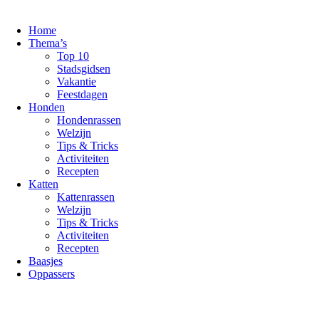
Ga
naar
Home
de
Thema’s
inhoud
Top 10
Stadsgidsen
Vakantie
Feestdagen
Honden
Hondenrassen
Welzijn
Tips & Tricks
Activiteiten
Recepten
Katten
Kattenrassen
Welzijn
Tips & Tricks
Activiteiten
Recepten
Baasjes
Oppassers