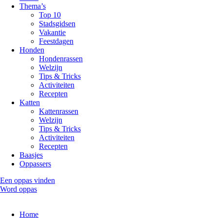
Thema’s
Top 10
Stadsgidsen
Vakantie
Feestdagen
Honden
Hondenrassen
Welzijn
Tips & Tricks
Activiteiten
Recepten
Katten
Kattenrassen
Welzijn
Tips & Tricks
Activiteiten
Recepten
Baasjes
Oppassers
Een oppas vinden
Word oppas
Home