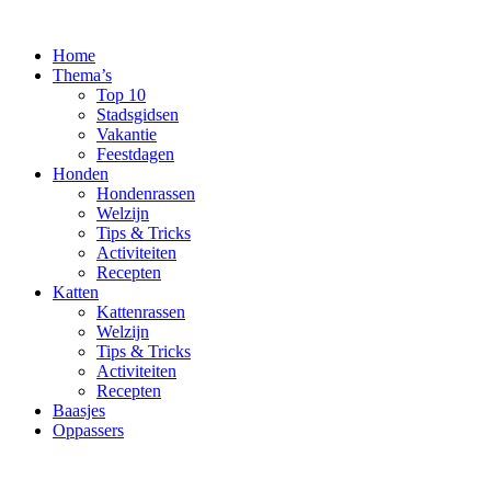
Ga
naar
Home
de
Thema’s
inhoud
Top 10
Stadsgidsen
Vakantie
Feestdagen
Honden
Hondenrassen
Welzijn
Tips & Tricks
Activiteiten
Recepten
Katten
Kattenrassen
Welzijn
Tips & Tricks
Activiteiten
Recepten
Baasjes
Oppassers