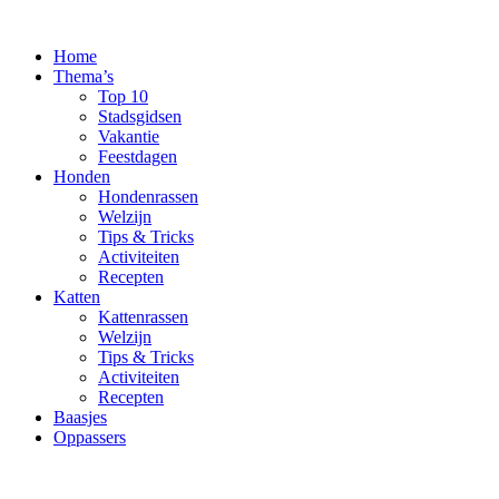
Ga
naar
Home
de
Thema’s
inhoud
Top 10
Stadsgidsen
Vakantie
Feestdagen
Honden
Hondenrassen
Welzijn
Tips & Tricks
Activiteiten
Recepten
Katten
Kattenrassen
Welzijn
Tips & Tricks
Activiteiten
Recepten
Baasjes
Oppassers