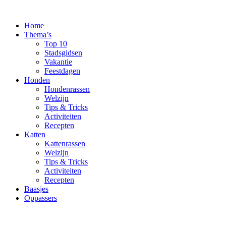
Ga
naar
Home
de
Thema’s
inhoud
Top 10
Stadsgidsen
Vakantie
Feestdagen
Honden
Hondenrassen
Welzijn
Tips & Tricks
Activiteiten
Recepten
Katten
Kattenrassen
Welzijn
Tips & Tricks
Activiteiten
Recepten
Baasjes
Oppassers