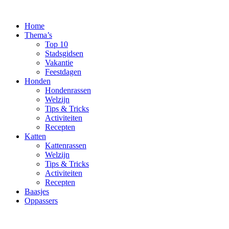
Ga
naar
Home
de
Thema’s
inhoud
Top 10
Stadsgidsen
Vakantie
Feestdagen
Honden
Hondenrassen
Welzijn
Tips & Tricks
Activiteiten
Recepten
Katten
Kattenrassen
Welzijn
Tips & Tricks
Activiteiten
Recepten
Baasjes
Oppassers