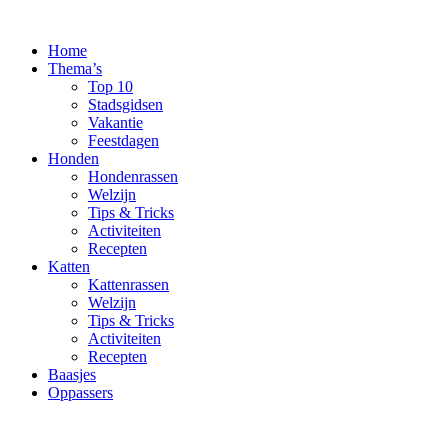
Ga
naar
Home
de
Thema’s
inhoud
Top 10
Stadsgidsen
Vakantie
Feestdagen
Honden
Hondenrassen
Welzijn
Tips & Tricks
Activiteiten
Recepten
Katten
Kattenrassen
Welzijn
Tips & Tricks
Activiteiten
Recepten
Baasjes
Oppassers