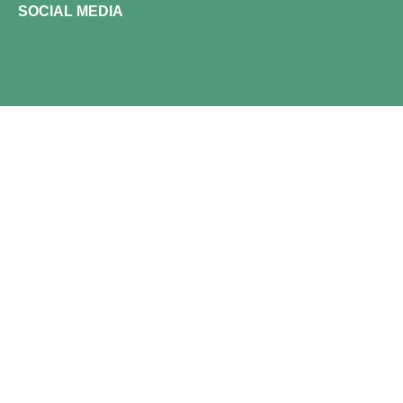
SOCIAL MEDIA
acebook-
Instagram
Tiktok
f