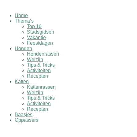
Ga
naar
Home
de
Thema’s
inhoud
Top 10
Stadsgidsen
Vakantie
Feestdagen
Honden
Hondenrassen
Welzijn
Tips & Tricks
Activiteiten
Recepten
Katten
Kattenrassen
Welzijn
Tips & Tricks
Activiteiten
Recepten
Baasjes
Oppassers