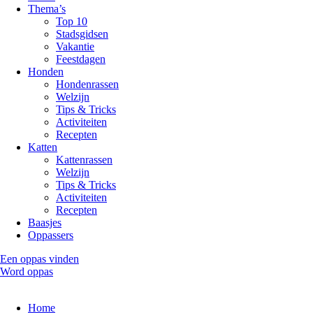
Thema’s
Top 10
Stadsgidsen
Vakantie
Feestdagen
Honden
Hondenrassen
Welzijn
Tips & Tricks
Activiteiten
Recepten
Katten
Kattenrassen
Welzijn
Tips & Tricks
Activiteiten
Recepten
Baasjes
Oppassers
Een oppas vinden
Word oppas
Home