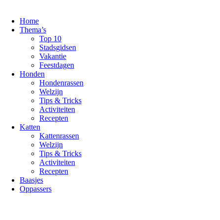
Ga
naar
Home
de
Thema’s
inhoud
Top 10
Stadsgidsen
Vakantie
Feestdagen
Honden
Hondenrassen
Welzijn
Tips & Tricks
Activiteiten
Recepten
Katten
Kattenrassen
Welzijn
Tips & Tricks
Activiteiten
Recepten
Baasjes
Oppassers